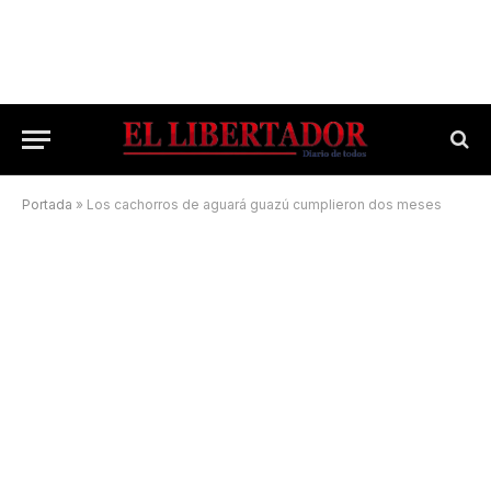
Portada
»
Los cachorros de aguará guazú cumplieron dos meses