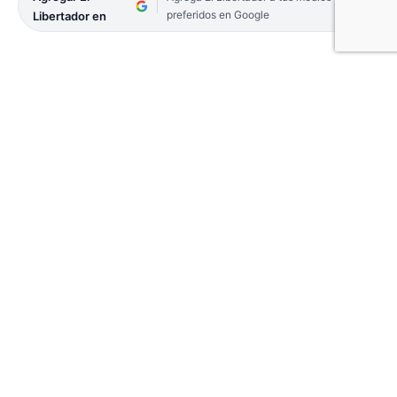
preferidos en Google
Libertador en
Goya se convirtió en el epicentro del ciclismo
regional con la realización del Gran Premio en
adhesión a la Fiesta Nacional del Surubí,
organizado por la delegación local de la Asociación
Correntina de Ciclismo, conjuntamente con la
Dirección de Deportes de Goya, a cargo de
Alejandro Lago
La competencia se desarrolló en el Velódromo