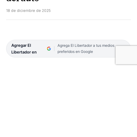
18 de diciembre de 2025
Agregar El
Agrega El Libertador a tus medios
preferidos en Google
Libertador en
La Policía de la provincia de Corrientes inició una
investigación tras la difusión en redes sociales de
un video que muestra a un grupo de personas