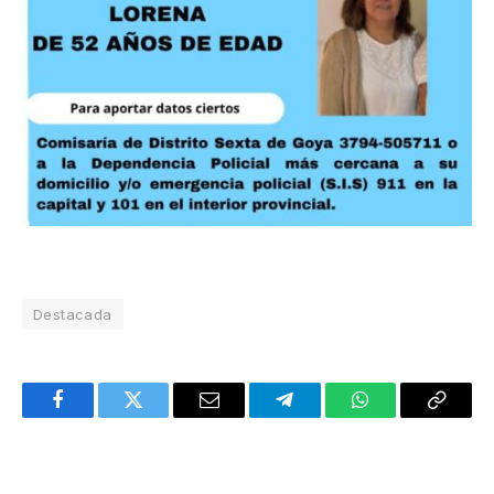
Destacada
Facebook
Twitter
Email
Telegram
WhatsApp
Copy
Link