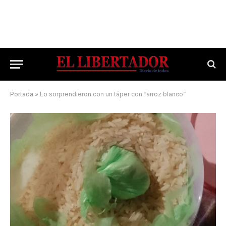
Portada
»
Lo sorprendieron con un táper con “arroz blanco”