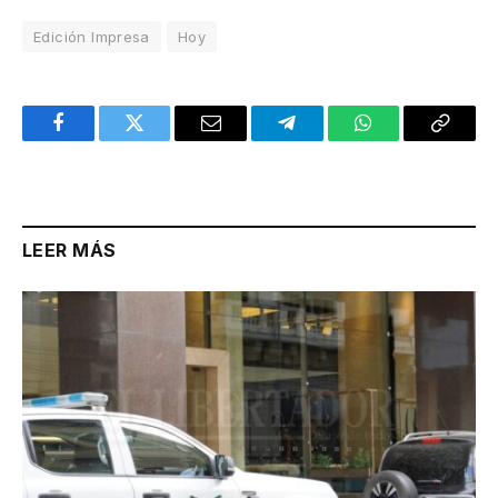
Edición Impresa
Hoy
Facebook
Twitter
Email
Telegram
WhatsApp
Copy
Link
LEER MÁS