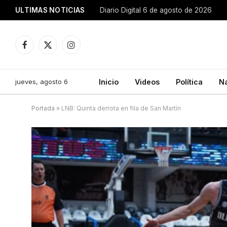
ULTIMAS NOTICIAS
Diario Digital 6 de agosto de 2026
Facebook
X
Instagram
(Twitter)
jueves, agosto 6
Inicio
Videos
Política
N
Portada
»
LNB: Quinta derrota en fila de San Martín