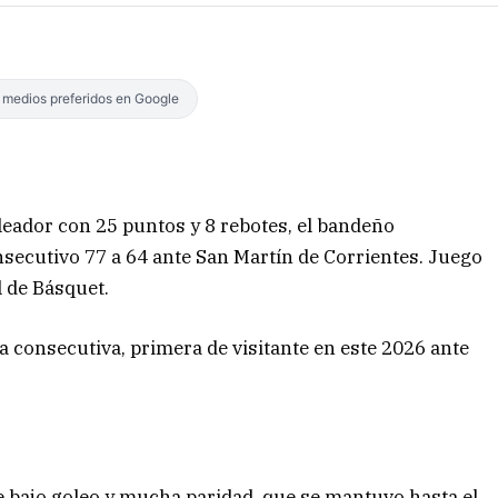
s medios preferidos en Google
leador con 25
puntos y 8 rebotes, el bandeño
nsecutivo 77 a 64 ante San Martín de Corrientes. Juego
l de Básquet.
a consecutiva, primera de visitante en este 2026 ante
 bajo goleo y mucha paridad, que se mantuvo hasta el