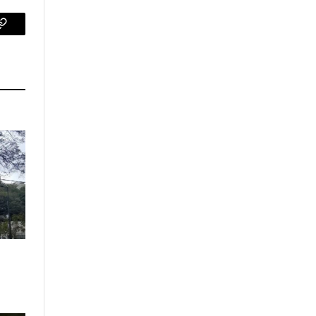
p
Copy
Link