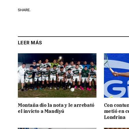
SHARE.
LEER MÁS
Montaña dio la nota y le arrebató
Con contun
el invicto a Mandiyú
metió en c
Londrina