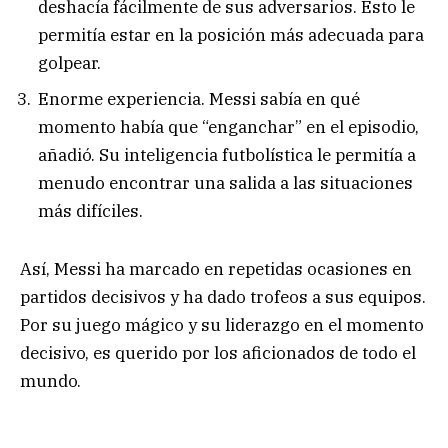
deshacía fácilmente de sus adversarios. Esto le
permitía estar en la posición más adecuada para
golpear.
Enorme experiencia. Messi sabía en qué
momento había que “enganchar” en el episodio,
añadió. Su inteligencia futbolística le permitía a
menudo encontrar una salida a las situaciones
más difíciles.
Así, Messi ha marcado en repetidas ocasiones en
partidos decisivos y ha dado trofeos a sus equipos.
Por su juego mágico y su liderazgo en el momento
decisivo, es querido por los aficionados de todo el
mundo.