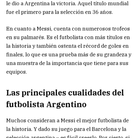
le dio a Argentina la victoria. Aquel título mundial
fue el primero para la selección en 36 años.
En cuanto a Messi, cuenta con numerosos trofeos
en su palmarés. Es el futbolista con más títulos en
la historia y también ostenta el récord de goles en
finales, lo que es una prueba más de su grandeza y
una muestra de la importancia que tiene para sus
equipos.
Las principales cualidades del
futbolista Argentino
Muchos consideran a Messi el mejor futbolista de
la historia. Y dado su juego para el Barcelona y la
selección argentina – es fácil creerlo. Por cierto, si