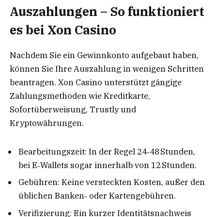
Auszahlungen – So funktioniert
es bei Xon Casino
Nachdem Sie ein Gewinnkonto aufgebaut haben,
können Sie Ihre Auszahlung in wenigen Schritten
beantragen. Xon Casino unterstützt gängige
Zahlungsmethoden wie Kreditkarte,
Sofortüberweisung, Trustly und
Kryptowährungen.
Bearbeitungszeit: In der Regel 24‑48 Stunden,
bei E‑Wallets sogar innerhalb von 12 Stunden.
Gebühren: Keine versteckten Kosten, außer den
üblichen Banken‑ oder Kartengebühren.
Verifizierung: Ein kurzer Identitätsnachweis