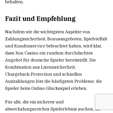
behalten.
Fazit und Empfehlung
Nachdem wir die wichtigsten Aspekte von
Zahlungs­sicherheit, Bonusangeboten, Spielvielfalt
und Kundenservice beleuchtet haben, wird klar,
dass Xon Casino ein rundum durchdachtes
Angebot für deutsche Spieler bereitstellt. Die
Kombination aus Lizenzsicherheit,
Chargeback‑Protection und schnellen
Auszahlungen löst die häufigsten Probleme, die
Spieler beim Online‑Glücksspiel erleben.
Für alle, die ein sicheres und
abwechslungsreiches Spielerlebnis suchen, ist