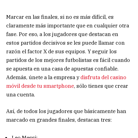
Marcar en las finales, si no es más difícil, es
claramente más importante que en cualquier otra
fase. Por eso, a los jugadores que destacan en
estos partidos decisivos se les puede llamar con
razón el factor X de sus equipos. Y seguir los
partidos de los mejores futbolistas es fácil cuando
se apuesta en una casa de apuestas confiable.
Además, únete a la empresa y
disfruta del casino
móvil desde tu smartphone
, sólo tienes que crear
una cuenta.
Así, de todos los jugadores que básicamente han
marcado en grandes finales, destacan tres:
Leo Messi;