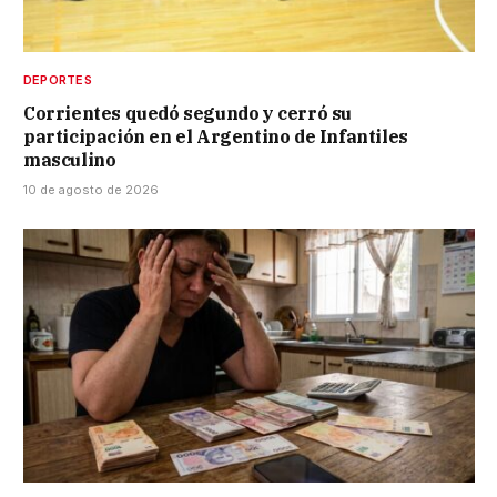
DEPORTES
Corrientes quedó segundo y cerró su
participación en el Argentino de Infantiles
masculino
10 de agosto de 2026