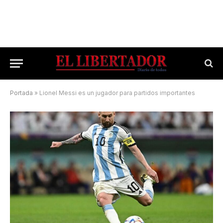
Portada
»
Lionel Messi es un jugador para partidos importantes