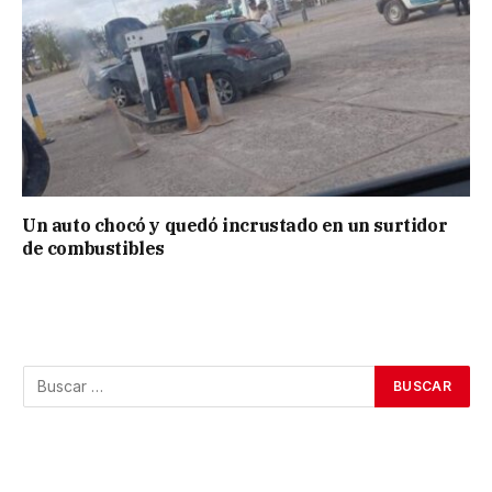
Un auto chocó y quedó incrustado en un surtidor
de combustibles