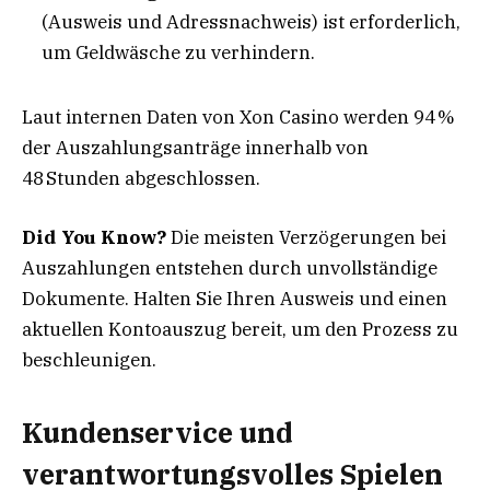
(Ausweis und Adressnachweis) ist erforderlich,
um Geldwäsche zu verhindern.
Laut internen Daten von Xon Casino werden 94 %
der Auszahlungsanträge innerhalb von
48 Stunden abgeschlossen.
Did You Know?
Die meisten Verzögerungen bei
Auszahlungen entstehen durch unvollständige
Dokumente. Halten Sie Ihren Ausweis und einen
aktuellen Kontoauszug bereit, um den Prozess zu
beschleunigen.
Kundenservice und
verantwortungsvolles Spielen