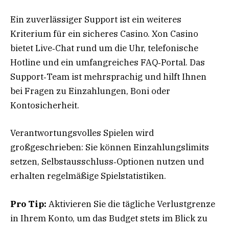
Ein zuverlässiger Support ist ein weiteres
Kriterium für ein sicheres Casino. Xon Casino
bietet Live‑Chat rund um die Uhr, telefonische
Hotline und ein umfangreiches FAQ‑Portal. Das
Support‑Team ist mehrsprachig und hilft Ihnen
bei Fragen zu Einzahlungen, Boni oder
Kontosicherheit.
Verantwortungsvolles Spielen wird
großgeschrieben: Sie können Einzahlungslimits
setzen, Selbstausschluss‑Optionen nutzen und
erhalten regelmäßige Spielstatistiken.
Pro Tip:
Aktivieren Sie die tägliche Verlustgrenze
in Ihrem Konto, um das Budget stets im Blick zu