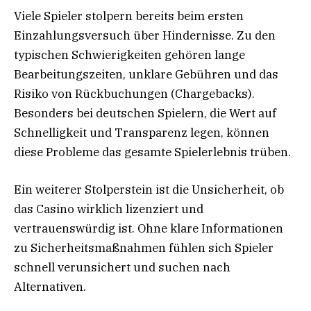
Viele Spieler stolpern bereits beim ersten
Einzahlungsversuch über Hindernisse. Zu den
typischen Schwierigkeiten gehören lange
Bearbeitungszeiten, unklare Gebühren und das
Risiko von Rückbuchungen (Chargebacks).
Besonders bei deutschen Spielern, die Wert auf
Schnelligkeit und Transparenz legen, können
diese Probleme das gesamte Spielerlebnis trüben.
Ein weiterer Stolperstein ist die Unsicherheit, ob
das Casino wirklich lizenziert und
vertrauenswürdig ist. Ohne klare Informationen
zu Sicherheitsmaßnahmen fühlen sich Spieler
schnell verunsichert und suchen nach
Alternativen.