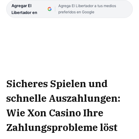
Agregar El
Agrega El Libertador a tus medios
preferidos en Google
Libertador en
Sicheres Spielen und
schnelle Auszahlungen:
Wie Xon Casino Ihre
Zahlungsprobleme löst