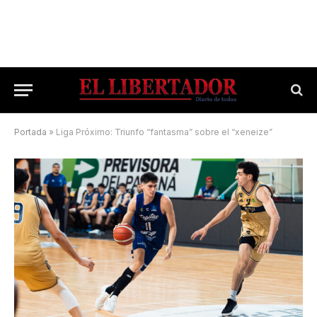
Portada
»
Liga Próximo: Triunfo “fantasma” sobre el “xeneize”