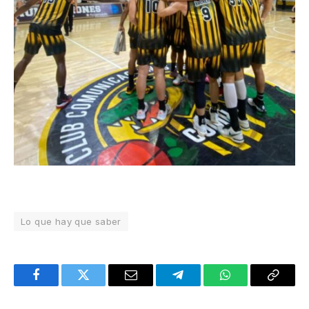
Lo que hay que saber
Facebook
Twitter
Email
Telegram
WhatsApp
Copy
Link