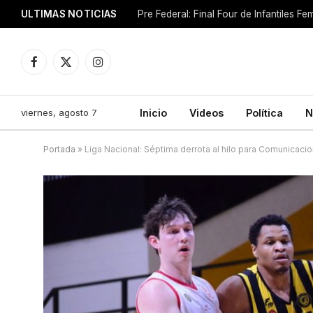
ULTIMAS NOTICIAS
Pre Federal: Final Four de Infantiles 
Facebook
X
Instagram
(Twitter)
viernes, agosto 7
Inicio
Videos
Política
N
Portada
»
Liga Nacional: Séptima derrota al hilo para Comunicaci