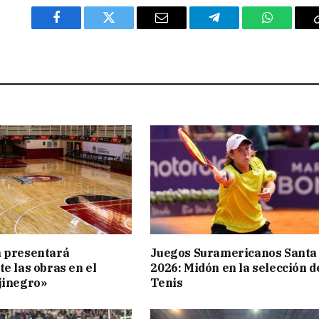
Facebook
Twitter
Email
Telegram
WhatsAp
n presentará
Juegos Suramericanos Santa
te las obras en el
2026: Midón en la selección d
jinegro»
Tenis