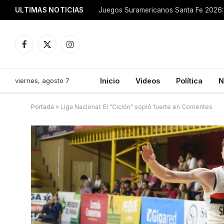
ULTIMAS NOTICIAS
Juegos Suramericanos Santa Fe 2026: 
Facebook
X
Instagram
(Twitter)
viernes, agosto 7
Inicio
Videos
Política
N
Portada
»
Liga Nacional: El “Ciclón” sopló fuerte en Corrientes