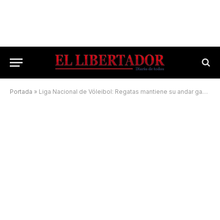
Portada
»
Liga Nacional de Vóleibol: Regatas mantiene su andar ganador