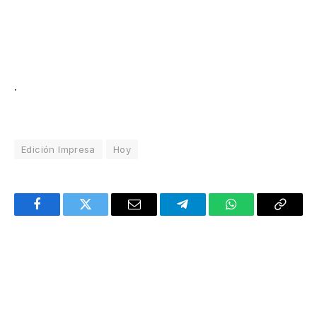
.
Edición Impresa
Hoy
Facebook
Twitter
Email
Telegram
WhatsApp
Copy
Link