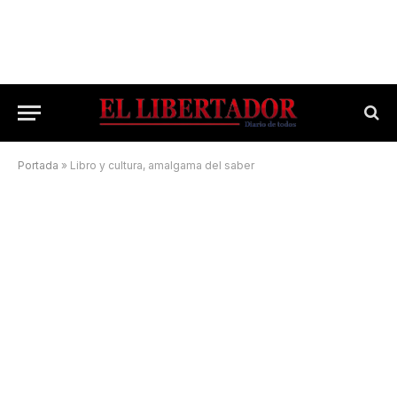
Portada
»
Libro y cultura, amalgama del saber