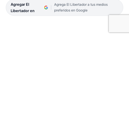
Agregar El
Agrega El Libertador a tus medios
preferidos en Google
Libertador en
En la tarde de este martes, el gobernador Gustavo
Valdés junto a la intendenta, Noelia Bazzi participó
del desfile cívico-militar por las celebraciones de
los 200 años de Bella Vista donde destacó en una
reseña el aporte de la localidad en la historia
provincial. En la oportunidad, asociaciones civiles,
deportivas y militares desfilaron por la calle
Buenos Aires.