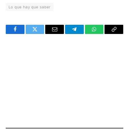
Lo que hay que saber
Facebook
Twitter
Email
Telegram
WhatsApp
Copy
Link