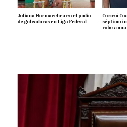
Juliana Hormaechea en el podio
Curuzú Cua
de goleadoras en Liga Federal
séptimo im
robo a una