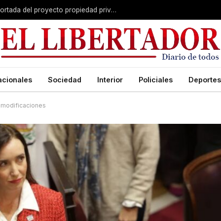
El Senado avanza con una versión recortada del proyecto propiedad privada: desalojo exprés, plazos y menos capítulos
acionales
Sociedad
Interior
Policiales
Deportes
s modificaciones