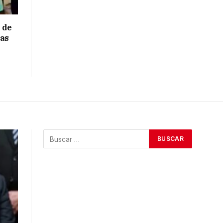
 de
ras