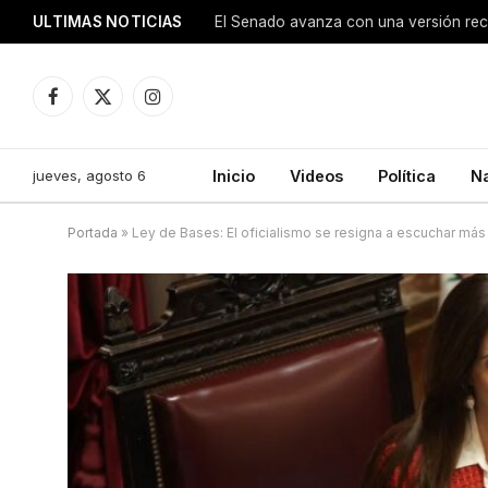
ULTIMAS NOTICIAS
Facebook
X
Instagram
(Twitter)
jueves, agosto 6
Inicio
Videos
Política
N
Portada
»
Ley de Bases: El oficialismo se resigna a escuchar má