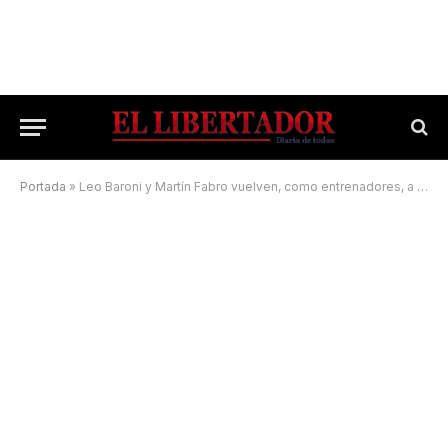
Portada
»
Leo Baroni y Martín Fabro vuelven, como entrenadores, a Boca Unidos