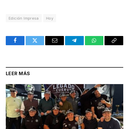
Edición Impresa
Hoy
Facebook
Twitter
Email
Telegram
WhatsApp
Copy
Link
LEER MÁS