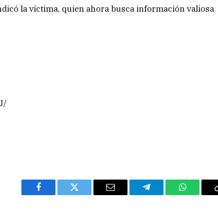
ndicó la víctima, quien ahora busca información valiosa
A
J/
Facebook
Twitter
Email
Telegram
WhatsAp