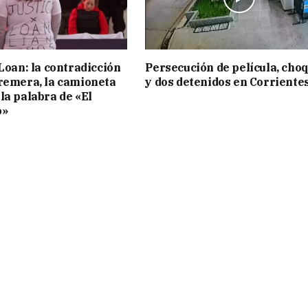
 Loan: la contradicción
Persecución de película, cho
remera, la camioneta
y dos detenidos en Corriente
la palabra de «El
o»