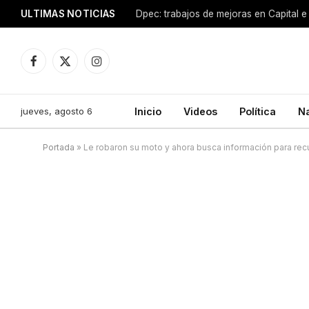
ULTIMAS NOTICIAS
Dpec: trabajos de mejoras en Capital e 
Facebook
X
Instagram
(Twitter)
jueves, agosto 6
Inicio
Videos
Política
N
Portada
»
Le robaron su moto y ahora busca información para rec