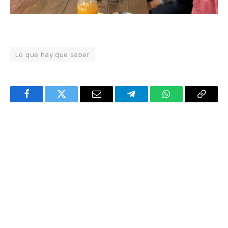
Lo que hay que saber
Facebook
Twitter
Email
Telegram
WhatsApp
Copy
Link