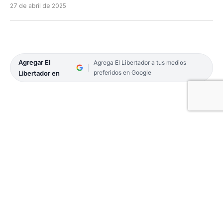
27 de abril de 2025
Agregar El
Agrega El Libertador a tus medios
preferidos en Google
Libertador en
Por la 14ta. fecha correspondiente a la Conferencia
Norte B de la Liga Federal de Básquetbol, General
San Martín de Curuzú Cuatiá se presenta este
lunes en Posadas, Misiones, para enfrentar a