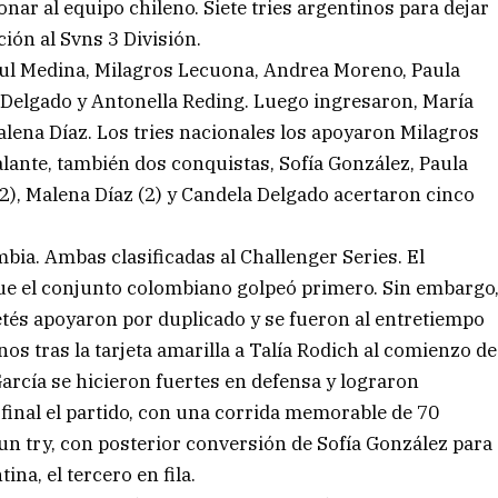
onar al equipo chileno. Siete tries argentinos para dejar
ación al Svns 3 División.
zul Medina, Milagros Lecuona, Andrea Moreno, Paula
a Delgado y Antonella Reding. Luego ingresaron, María
Malena Díaz. Los tries nacionales los apoyaron Milagros
lante, también dos conquistas, Sofía González, Paula
2), Malena Díaz (2) y Candela Delgado acertaron cinco
bia. Ambas clasificadas al Challenger Series. El
ue el conjunto colombiano golpeó primero. Sin embargo
etés apoyaron por duplicado y se fueron al entretiempo
s tras la tarjeta amarilla a Talía Rodich al comienzo de
García se hicieron fuertes en defensa y lograron
final el partido, con una corrida memorable de 70
un try, con posterior conversión de Sofía González para
na, el tercero en fila.