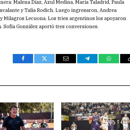
nera: Malena Díaz, Azul Medina, María Taladrid, Paula
 Escalante y Talía Rodich. Luego ingresaron, Andrea
y Milagros Lecuona. Los tries argentinos los apoyaron
h. Sofía González aportó tres conversiones.
Facebook
Twitter
Email
Telegram
WhatsAp