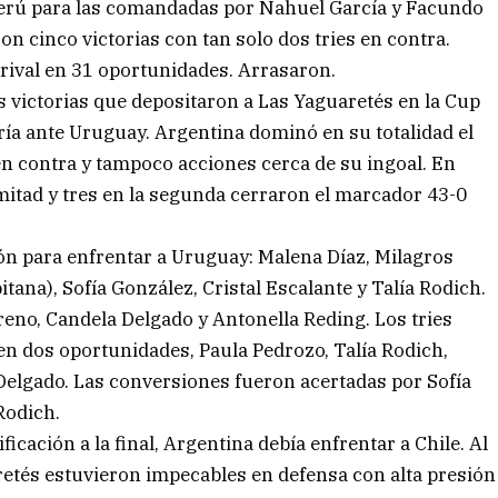
Perú para las comandadas por Nahuel García y Facundo
n cinco victorias con tan solo dos tries en contra.
rival en 31 oportunidades. Arrasaron.
 victorias que depositaron a Las Yaguaretés en la Cup
sería ante Uruguay. Argentina dominó en su totalidad el
 en contra y tampoco acciones cerca de su ingoal. En
a mitad y tres en la segunda cerraron el marcador 43-0
ón para enfrentar a Uruguay: Malena Díaz, Milagros
tana), Sofía González, Cristal Escalante y Talía Rodich.
no, Candela Delgado y Antonella Reding. Los tries
en dos oportunidades, Paula Pedrozo, Talía Rodich,
 Delgado. Las conversiones fueron acertadas por Sofía
Rodich.
ificación a la final, Argentina debía enfrentar a Chile. Al
retés estuvieron impecables en defensa con alta presión