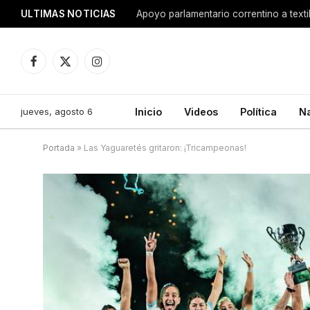
ULTIMAS NOTICIAS
Apoyo parlamentario correntino a texti
Facebook
X
Instagram
(Twitter)
jueves, agosto 6
Inicio
Videos
Política
N
Portada
»
Las Yaguaretés gritaron: ¡Tricampeonas!