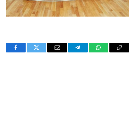
Facebook
Twitter
Email
Telegram
WhatsApp
Copy
Link