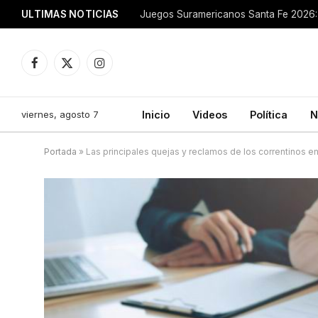
ULTIMAS NOTICIAS
Juegos Suramericanos Santa Fe 2026: 
Facebook
X
Instagram
(Twitter)
viernes, agosto 7
Inicio
Videos
Política
N
Portada
»
Las principales quejas y reclamos de los correntinos en