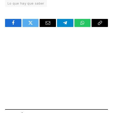
Lo que hay que saber
Facebook
Twitter
Email
Telegram
WhatsApp
Copy
Link