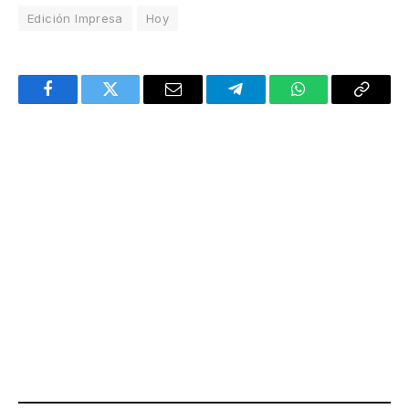
Edición Impresa
Hoy
Facebook
Twitter
Email
Telegram
WhatsApp
Copy
Link