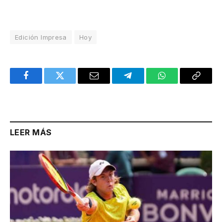
Edición Impresa
Hoy
Facebook
Twitter
Email
Telegram
WhatsApp
Copy
Link
LEER MÁS