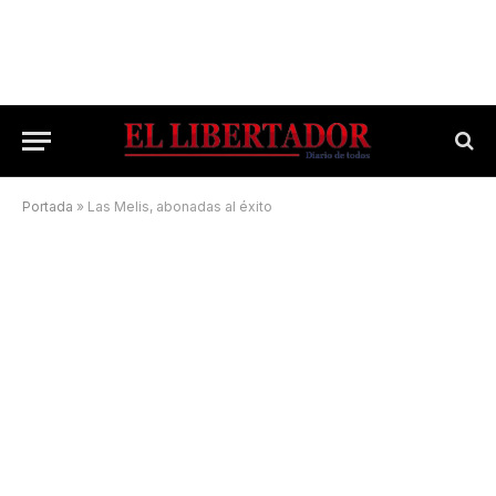
Portada
»
Las Melis, abonadas al éxito