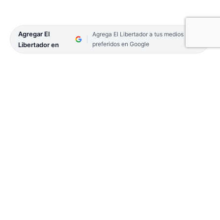
Agregar El
Agrega El Libertador a tus medios
preferidos en Google
Libertador en
El gobernador, Juan Pablo Valdés, presidió este
lunes los actos conmemorativos por el
216°
aniversario de la Revolución de Mayo,
en la capital
correntina junto al vicegobernador, Pedro
Braillard Poccard y al intendente Claudio Polich.