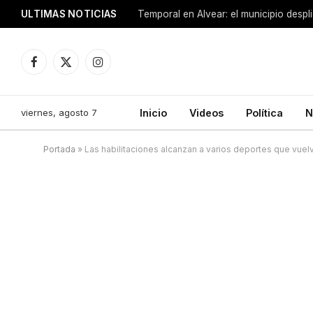
ULTIMAS NOTICIAS
Facebook
X
Instagram
(Twitter)
viernes, agosto 7
Inicio
Videos
Política
N
Portada
»
Las habilitaciones alcanzan a varios deportes que vuel