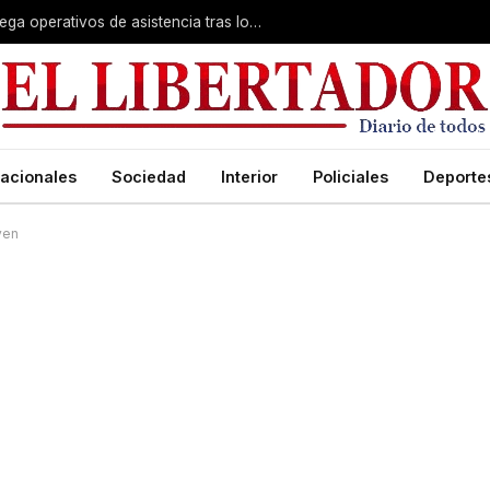
Temporal en Alvear: el municipio despliega operativos de asistencia tras los daños
acionales
Sociedad
Interior
Policiales
Deporte
ven