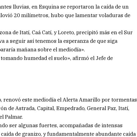
tes lluvias, en Esquina se reportaron la caída de un
r llovió 20 milímetros, hubo que lamentar voladuras de
ona de Itatí, Caá Catí, y Loreto, precipitó más en el Sur
 va a seguir así tenemos la esperanza de que siga
 pararía mañana sobre el mediodía».
a tomando humedad el suelo», afirmó el Jefe de
o, renovó este mediodía el Alerta Amarillo por tormenta
rón de Astrada, Capital, Empedrado, General Paz, Itatí,
l Palmar.
endo ser algunas fuertes, acompañadas de intensas
nal caída de granizo, y fundamentalmente abundante caída