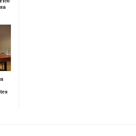
drico
isa
ón
tes