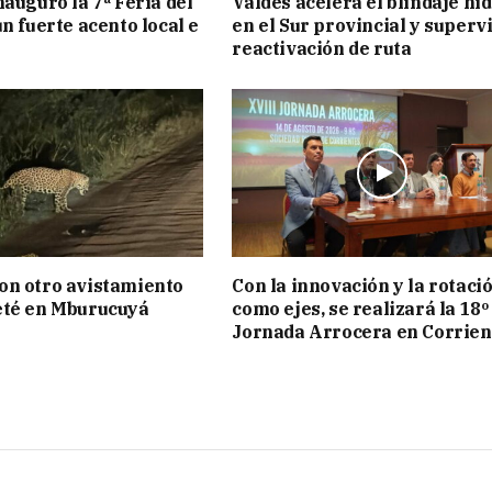
nauguró la 7ª Feria del
Valdés acelera el blindaje hí
n fuerte acento local e
en el Sur provincial y superv
reactivación de ruta
on otro avistamiento
Con la innovación y la rotaci
eté en Mburucuyá
como ejes, se realizará la 18º
Jornada Arrocera en Corrien