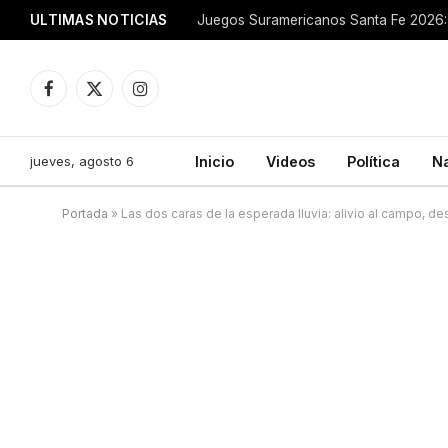
ULTIMAS NOTICIAS
Juegos Suramericanos Santa Fe 2026: 
Facebook
X
Instagram
(Twitter)
jueves, agosto 6
Inicio
Videos
Política
N
Portada
»
Las dos caras de la esperada lluvia: alivio al campo, de