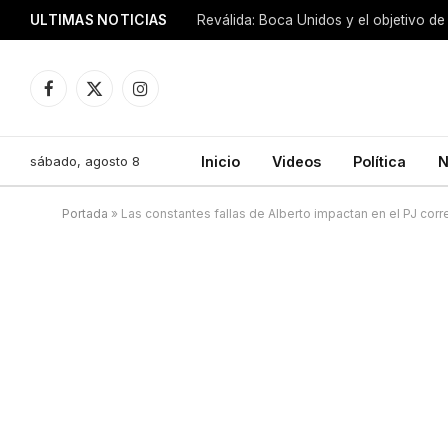
ULTIMAS NOTICIAS
Reválida: Boca Unidos y el objetivo de
Facebook
X
Instagram
(Twitter)
sábado, agosto 8
Inicio
Videos
Política
N
Portada
»
Las constantes fallas de Alberto impactan en el PJ corr