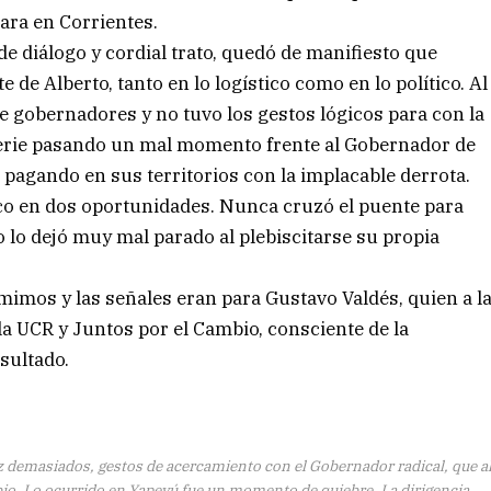
ara en Corrientes.
e diálogo y cordial trato, quedó de manifiesto que
e de Alberto, tanto en lo logístico como en lo político. Al
e gobernadores y no tuvo los gestos lógicos para con la
perie pasando un mal momento frente al Gobernador de
pagando en sus territorios con la implacable derrota.
aco en dos oportunidades. Nunca cruzó el puente para
 lo dejó muy mal parado al plebiscitarse su propia
mimos y las señales eran para Gustavo Valdés, quien a l
 la UCR y Juntos por el Cambio, consciente de la
sultado.
emasiados, gestos de acercamiento con el Gobernador radical, que a
io. Lo ocurrido en Yapeyú fue un momento de quiebre. La dirigencia