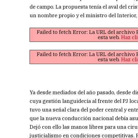
de campo. La propuesta tenía el aval del cri
un nombre propio y el ministro del Interio
Failed to fetch Error: La URL del archiv
esta web.
Haz cl
Failed to fetch Error: La URL del archiv
esta web.
Haz cl
Ya desde mediados del año pasado, desde dis
cuya gestión languidecía al frente del PJ l
tuvo una señal clara del poder central y ent
que la nueva conducción nacional debía asu
Dejó con ello las manos libres para una cir
justicialismo en condiciones competitivas. P