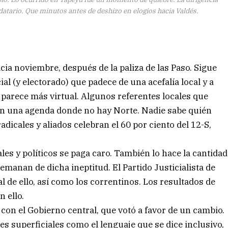
datario. Que minutos antes de deshizo en elogios hacia Valdés.
ia noviembre, después de la paliza de las Paso. Sigue
al (y electorado) que padece de una acefalía local y a
a parece más virtual. Algunos referentes locales que
en una agenda donde no hay Norte. Nadie sabe quién
radicales y aliados celebran el 60 por ciento del 12-S,
ales y políticos se paga caro. También lo hace la cantidad
manan de dicha ineptitud. El Partido Justicialista de
 de ello, así como los correntinos. Los resultados de
n ello.
 con el Gobierno central, que votó a favor de un cambio.
es superficiales como el lenguaje que se dice inclusivo,