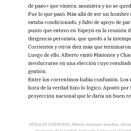
de paso» que viniera, asumiera y no se qued
Fue lo que pasó. Más allá de ser un hombre d
estaba condicionado, y falto de apoyo de part
punto que estuvo en Yapeyú en la reunión d
dirigencia peronista, que quedó a la intem
Corrientes y otros diez más que terminaron 
Luego de ello, Alberto visitó Misiones y Ch
involucrarse en una elección cuyo resultado
gestión.
Entre los correntinos había confusión. Los 
hora de la verdad hizo lo lógico. Apostó por
proyección nacional que le daría un buen re
SEÑALES CONFUSAS. Alberto mantuvo muchos, tal vez d
momento de la verdad, jugó para Juntos por el Camb