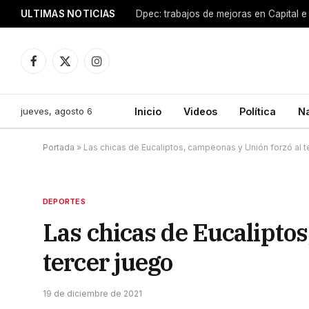
ULTIMAS NOTICIAS
Dpec: trabajos de mejoras en Capital e 
Facebook
X
Instagram
(Twitter)
jueves, agosto 6
Inicio
Videos
Política
N
Portada
»
Las chicas de Eucaliptos, campeonas y Unión forzó al t
DEPORTES
Las chicas de Eucaliptos
tercer juego
19 de diciembre de 2021