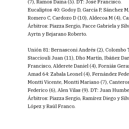
(7), Ramos Daina (5). DT: José Francisco.
Eucaliptos 40: Godoy D, García P, Sánchez M
Romero C, Cardozo D (10), Aldecoa M (4), Cas
Árbitros: Piazza Sergio, Pacce Gabriela y S
Ayrtn y Bejarano Roberto.
Unión 81: Bernasconi Andrés (2), Colombo Tob
Stacciouli Juan (11), Dho Martín, Ibáñez Dar
Francisco, Alderete Daniel (4), Forniás Gera
Amad 64: Zabala Leonel (4), Fernández Federi
Montti Vicente, Montti Mariano (7), Cantero
Federico (6), Alen Vilas (9). DT: Juan Humb
Árbitros: Piazza Sergio, Ramírez Diego y Si
López y Raúl Franco.