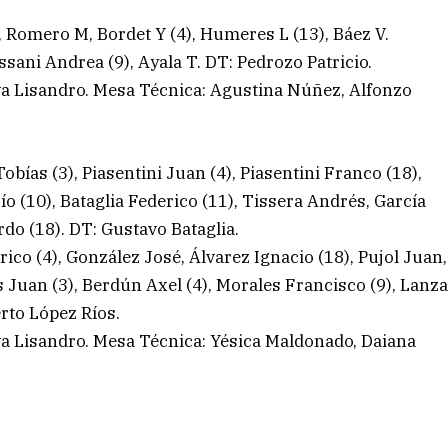
, Romero M, Bordet Y (4), Humeres L (13), Báez V.
sani Andrea (9), Ayala T. DT: Pedrozo Patricio.
ilva Lisandro. Mesa Técnica: Agustina Núñez, Alfonzo
ías (3), Piasentini Juan (4), Piasentini Franco (18),
ío (10), Bataglia Federico (11), Tissera Andrés, García
rdo (18). DT: Gustavo Bataglia.
co (4), González José, Álvarez Ignacio (18), Pujol Juan,
s Juan (3), Berdún Axel (4), Morales Francisco (9), Lanz
erto López Ríos.
lva Lisandro. Mesa Técnica: Yésica Maldonado, Daiana