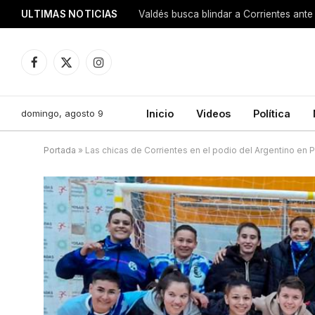
ULTIMAS NOTICIAS
Valdés busca blindar a Corrientes ante 
Facebook
X
Instagram
(Twitter)
domingo, agosto 9
Inicio
Videos
Política
Portada
»
Las chicas de Corrientes en el podio del Argentino en