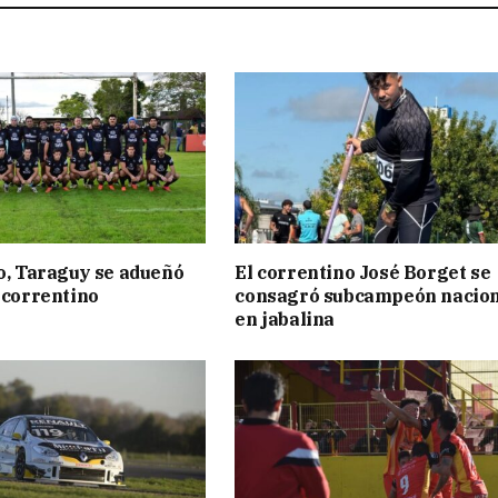
to, Taraguy se adueñó
El correntino José Borget se
o correntino
consagró subcampeón nacion
en jabalina