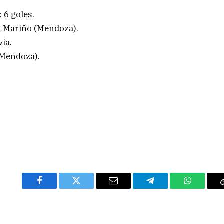
 6 goles.
a Mariño (Mendoza).
ia.
(Mendoza).
Facebook
Twitter
Email
Telegram
WhatsAp