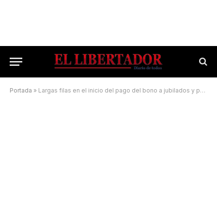
Portada
»
Largas filas en el inicio del pago del bono a jubilados y pensionados