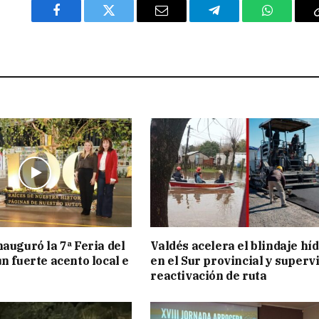
Facebook
Twitter
Email
Telegram
WhatsAp
nauguró la 7ª Feria del
Valdés acelera el blindaje hí
n fuerte acento local e
en el Sur provincial y superv
reactivación de ruta