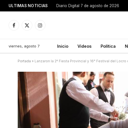
ULTIMAS NOTICIAS
Diario Digital 7 de agosto de 2026
Facebook
X
Instagram
(Twitter)
viernes, agosto 7
Inicio
Videos
Política
N
Portada
»
Lanzaron la 2ª Fiesta Provincial y 16° Festival del Locro