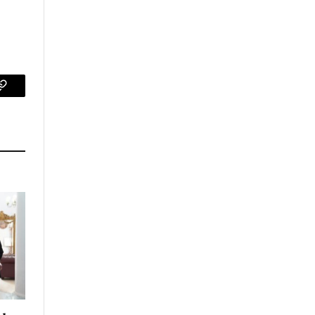
p
Copy
Link