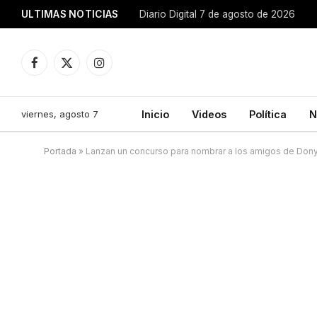
ULTIMAS NOTICIAS
Diario Digital 7 de agosto de 2026
Facebook
X
Instagram
(Twitter)
viernes, agosto 7
Inicio
Videos
Política
N
Portada
»
Lanzan un concurso para nombrar a los amigos de Dony,