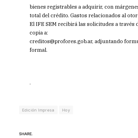
bienes registrables a adquirir, con márgene
total del crédito. Gastos relacionados al oto
El IFE SEM recibirá las solicitudes a través
copia a:
creditos@profores.gob.ar
, adjuntando formu
formal.
.
Edición Impresa
Hoy
SHARE.