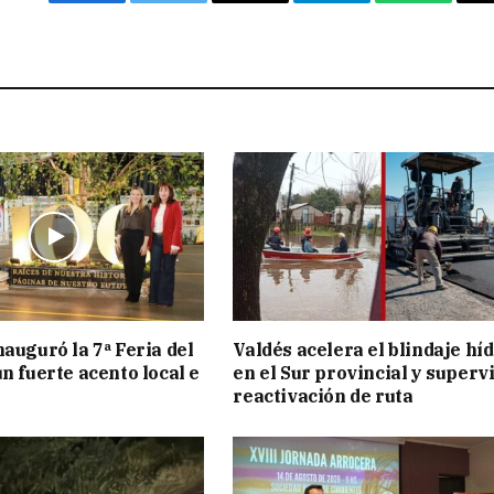
Facebook
Twitter
Email
Telegram
WhatsAp
nauguró la 7ª Feria del
Valdés acelera el blindaje hí
n fuerte acento local e
en el Sur provincial y superv
reactivación de ruta