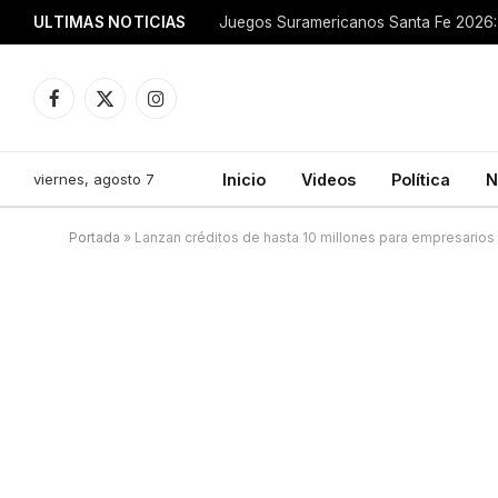
ULTIMAS NOTICIAS
Juegos Suramericanos Santa Fe 2026: 
Facebook
X
Instagram
(Twitter)
viernes, agosto 7
Inicio
Videos
Política
N
Portada
»
Lanzan créditos de hasta 10 millones para empresarios 