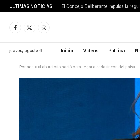
ULTIMAS NOTICIAS
El Concejo Deliberante impulsa la regu
Facebook
X
Instagram
(Twitter)
jueves, agosto 6
Inicio
Videos
Política
N
Portada
»
«Laburatorio nació para llegar a cada rincón del país»