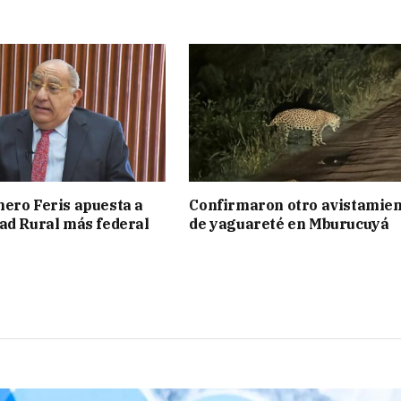
ero Feris apuesta a
Confirmaron otro avistamie
ad Rural más federal
de yaguareté en Mburucuyá