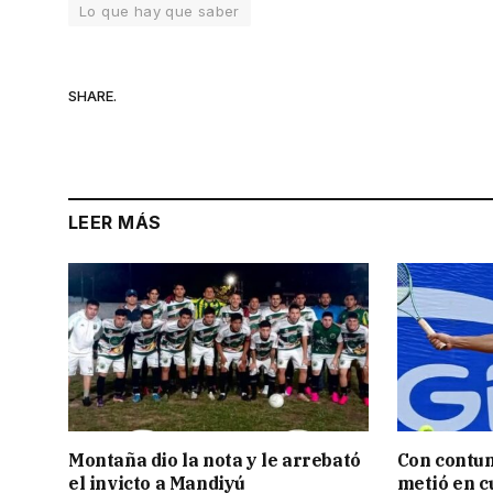
Lo que hay que saber
SHARE.
LEER MÁS
Montaña dio la nota y le arrebató
Con contun
el invicto a Mandiyú
metió en c