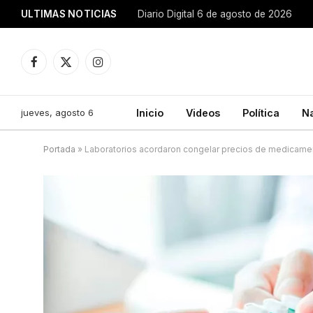
ULTIMAS NOTICIAS
Diario Digital 6 de agosto de 2026
Facebook
X
Instagram
(Twitter)
jueves, agosto 6
Inicio
Videos
Política
N
Portada
»
Laboratorios acordaron congelar precios de medicame