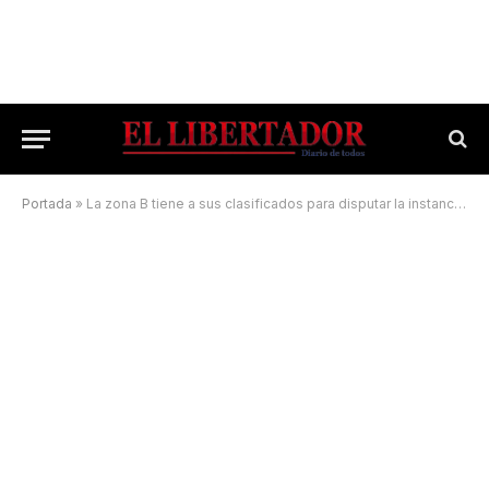
Portada
»
La zona B tiene a sus clasificados para disputar la instancia de playoffs