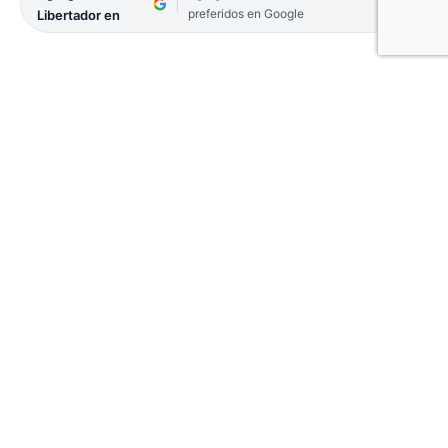
preferidos en Google
Libertador en
Los corsos se podrían cancelar en Capital el fin de
semana extra largo de carnaval, debido a la
catastrófica situación que atraviesa la provincia
por los incendios que ya devastaron el nueve por
ciento de su territorio. Tanto el gobernador,
Gustavo Valdés como el intendente capitalino,
Eduardo Tassano, reconocieron la medida está en
estudio.
El inicio de los Carnavales Oficiales el pasado fin