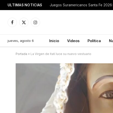
ULTIMAS NOTICIAS
Juegos Suramericanos Santa Fe 2026: 
Facebook
X
Instagram
(Twitter)
jueves, agosto 6
Inicio
Videos
Política
N
Portada
»
La Virgen de Itatí luce su nuevo vestuario