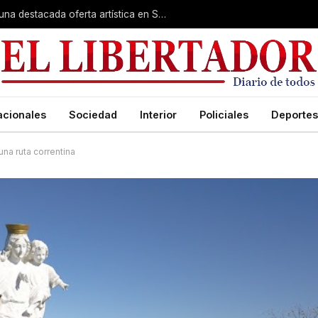
Rumbo a la Fiesta Patronal: fe, expo y una destacada oferta artística en San Roque
acionales
Sociedad
Interior
Policiales
Deportes
una ruta correntina