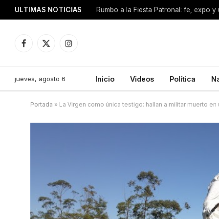
ULTIMAS NOTICIAS
Facebook
X
Instagram
(Twitter)
jueves, agosto 6
Inicio
Videos
Política
N
Portada
»
La Virgen como única testigo: hallan a militar muerto en 