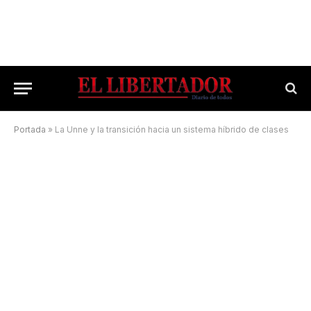
Portada
»
La Unne y la transición hacia un sistema híbrido de clases