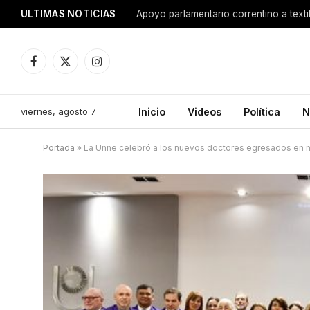
ULTIMAS NOTICIAS
Apoyo parlamentario correntino a texti
Facebook
X
Instagram
(Twitter)
viernes, agosto 7
Inicio
Videos
Política
N
Portada
»
La Unne celebró a los nuevos doctores egresados en 