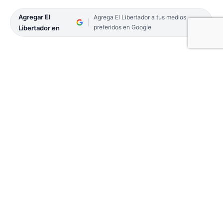
Agregar El
Agrega El Libertador a tus medios
preferidos en Google
Libertador en
A partir de la implementación de programas
educativos, se logró recuperar un 20 por ciento de
estudiantes secundarios de trayectorias
debilitadas, es decir, del universo total del grupo de
jóvenes de la provincia que no tenían una
concurrencia regular.
Así lo reveló en diálogo con EL LIBERTADOR, el