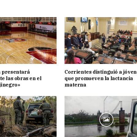
n presentará
Corrientes distinguió a jóve
te las obras en el
que promueven la lactancia
jinegro»
materna