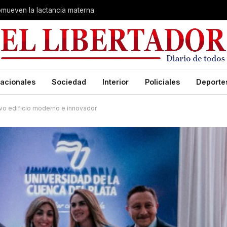
romueven la lactancia materna
acionales
Sociedad
Interior
Policiales
Deporte
evo edificio moderno e innovador