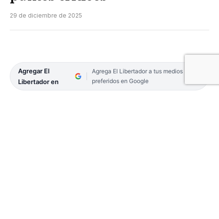
29 de diciembre de 2025
Agregar El
Agrega El Libertador a tus medios
preferidos en Google
Libertador en
Lo que vive la ciudad de Corrientes, es una
muestra palpable de los efectos del cambio
climático en la región, señalan especialistas. En