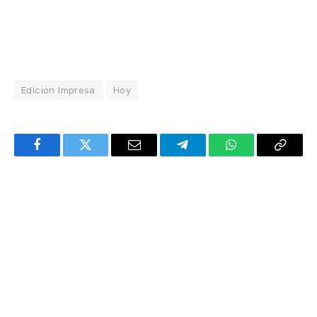
Edición Impresa
Hoy
Facebook
Twitter
Email
Telegram
WhatsApp
Copy
Link