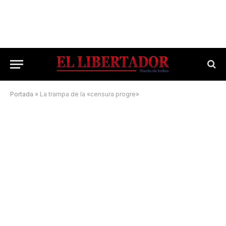
Portada
»
La trampa de la «censura progre»