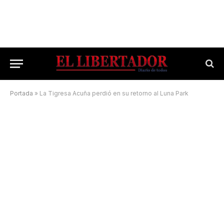
Portada
»
La Tigresa Acuña perdió en su retorno al Luna Park