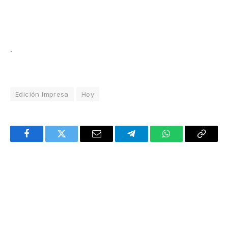
.
Edición Impresa
Hoy
Facebook
Twitter
Email
Telegram
WhatsApp
Copy
Link