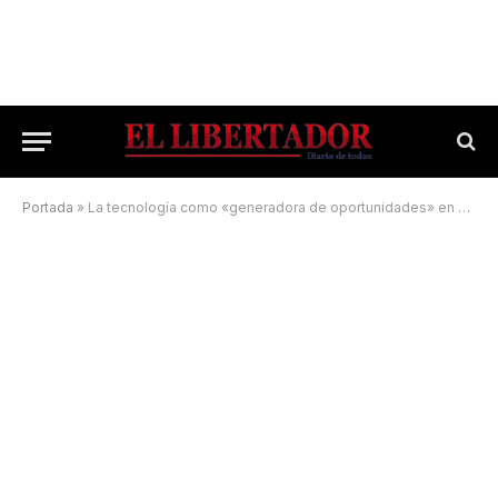
Portada
»
La tecnología como «generadora de oportunidades» en contextos rurales