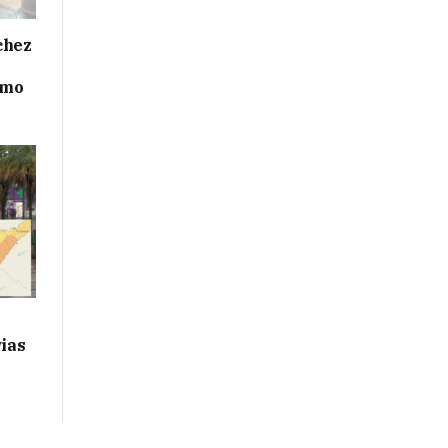
chez
smo
vias