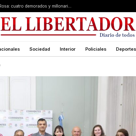
Desarticulan “kiosco” narco en Santa Rosa: cuatro demorados y millonario secuestro de tecnología
acionales
Sociedad
Interior
Policiales
Deportes
a