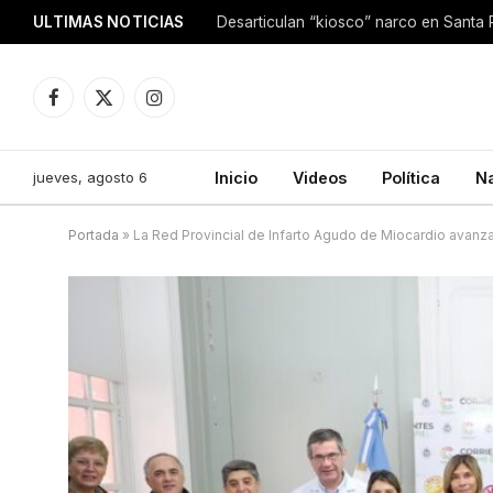
ULTIMAS NOTICIAS
Facebook
X
Instagram
(Twitter)
jueves, agosto 6
Inicio
Videos
Política
N
Portada
»
La Red Provincial de Infarto Agudo de Miocardio avanz